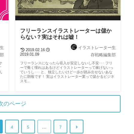
フリーランスイラストレーターは儲か
らない？実はそれは嘘！
生
イラストレーター生
2019.02.16
2019.01.09
部
存戦略編集部
サ
フリーランスになったら収入が安定しないし不安･･･ フリ
す
ーで働く憧れはあるけどイラストレーターって稼げないっ
ん
ていうし･･･ と、独立したいけど一歩が踏み出せないあな
たに朗報です！ 実はイラストレーター業って儲かるビジネ
スモ...
次のページ
…
4
5
7