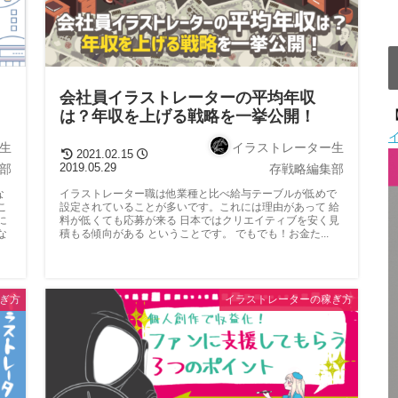
会社員イラストレーターの平均年収
は？年収を上げる戦略を一挙公開！
【
生
イラストレーター生
2021.02.15
2019.05.29
部
存戦略編集部
な
イラストレーター職は他業種と比べ給与テーブルが低めで
こ
設定されていることが多いです。これには理由があって 給
に
料が低くても応募が来る 日本ではクリエイティブを安く見
な
積もる傾向がある ということです。 でもでも！お金た...
ぎ方
イラストレーターの稼ぎ方