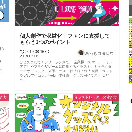
個人創作で収益化！ファンに支援して
もらう3つのポイント
え)
2019.08.16
あっきコタロウ
2019.03.04
り
はじめまして！フリーランスで、 企業様：スマートフォン
アプリやブラウザゲームに使用するイラスト、キャラクタ
ぎ
ーデザイン、グッズ用イラスト 個人様：個人観賞イラスト
やSNSアイコン、web小説挿絵、グッズ用イラスト など
の...
ぎ方
イラストレーターの稼ぎ方