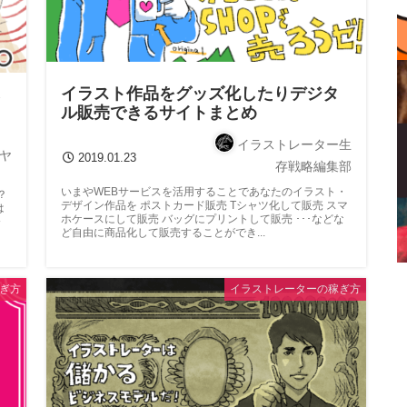
イラスト作品をグッズ化したりデジタ
ル販売できるサイトまとめ
イラストレーター生
ヤ
2019.01.23
存戦略編集部
いまやWEBサービスを活用することであなたのイラスト・
？
デザイン作品を ポストカード販売 Tシャツ化して販売 スマ
は
ホケースにして販売 バッグにプリントして販売 ･･･などな
今
ど自由に商品化して販売することができ...
ぎ方
イラストレーターの稼ぎ方