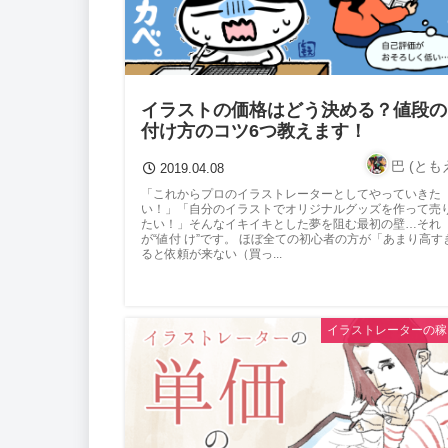
イラストの価格はどう決める？値段の
付け方のコツ6つ教えます！
巴 (とも
2019.04.08
「これからプロのイラストレーターとしてやっていきた
い！」「自分のイラストでオリジナルグッズを作って売
たい！」そんなイキイキとした夢を阻む最初の壁…それ
が“値付 け”です。 ほぼ全ての初心者の方が「あまり高す
ると依頼が来ない（買っ...
イラストレーターの稼