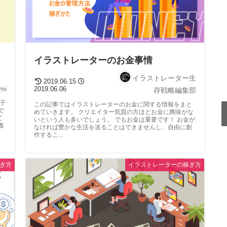
イラストレーターのお金事情
イラストレーター生
2019.06.15
mi
2019.06.06
存戦略編集部
の子
この記事ではイラストレーターのお金に関する情報をまと
で
めていきます。 クリエイター気質の方ほどお金に興味がな
て
いという人も多いでしょう。 でもお金は重要です！ お金が
養
なければ豊かな生活を送ることはできませんし、自由に創
作するこ...
ぎ方
イラストレーターの稼ぎ方