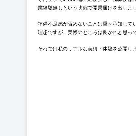
初月から5カ月目までの月ごとの収益公開
や反省点も交えておりますので
★ 無名素人スタートのリアルな収益が知り
★サイトを活用してお仕事を獲得したい方
は是非最後までご覧ください！
タイトルにもある通り、
私は未経験・実績
専門学校での絵の勉強経験無し、就職後は
業経験無しという状態で開業届けを出しま
準備不足感が否めないことは重々承知して
理想ですが、実際のところは良かれと思っ
それでは私のリアルな実績・体験を公開し