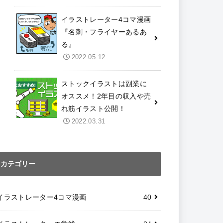
無名・新人イラストレータ
ーが独立5カ月目までの収益
公開！
2022.06.03
お絵かき素人がイラストレ
ーターとして独立するまで
の独学練習法3選
2022.05.16
イラストレーター4コマ漫画
『名刺・フライヤーあるあ
る』
2022.05.12
ストックイラストは副業に
オススメ！2年目の収入や売