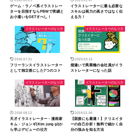
2018.08.23
2019.01.07
ゲーム・ラノベ系イラストレー
イラストレーターに最も必要な
ターを目指すならPBWで実績と
スキルは画力の高さではなく伝
お小遣いをGETすべし！
える力！
イラストレーターのなり方
イラストレーターのなり方
2018.07.31
2020.03.13
フリーランスイラストレーター
畑違いで異業種の会社員がイラ
として独立後にした7つのコト
ストレーターになった話
イラストレーターのなり方
イラストレーターのなり方
2018.08.12
2018.01.04
天才イラストレーター・漫画家
【面接にも最適！】クリエイタ
キム・ジョンギ(Kim jung gi)か
ーの自己分析！無料で細かく自
ら学ぶデビューの仕方
分の強みを知る方法