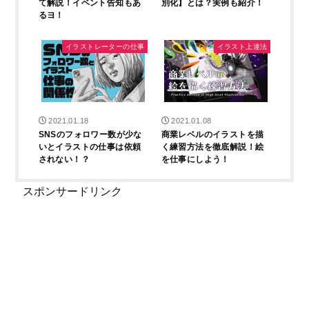
て解説！イベント告知もあ
別化】とは？実例も紹介！
るヨ！
イラストレーターの仕事
イラスト上達法
2021.01.18
2021.01.08
SNSのフォロワー数が少な
商業レベルのイラストを描
いとイラストの仕事は依頼
く練習方法を徹底解説！絵
されない！？
を仕事にしよう！
スポンサードリンク