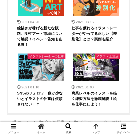
2021.04.20
2021.03.16
絵描きが稼げる新たな販
仕事を獲れるイラストレー
路、NFTアート市場につい
ターがやってる正しい【差
て解説！イベント告知もあ
別化】とは？実例も紹介！
るヨ！
イラストレーターの仕事
イラスト上達法
2021.01.18
2021.01.08
SNSのフォロワー数が少な
商業レベルのイラストを描
いとイラストの仕事は依頼
く練習方法を徹底解説！絵
されない！？
を仕事にしよう！
ホーム
全ての記事
イラストレーターのなり
方
メニュー
ホーム
検索
トップ
サイドバー