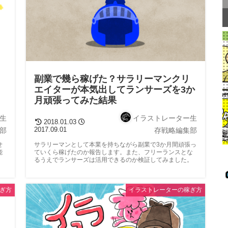
副業で幾ら稼げた？サラリーマンクリ
エイターが本気出してランサーズを3か
月頑張ってみた結果
生
イラストレーター生
2018.01.03
2017.09.01
部
存戦略編集部
せ
サラリーマンとして本業を持ちながら副業で3か月間頑張っ
能
ていくら稼げたのか報告します。また、フリーランスとな
るうえでランサーズは活用できるのか検証してみました。
ぎ方
イラストレーターの稼ぎ方