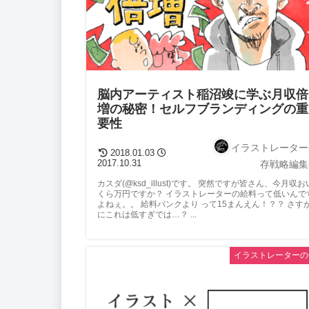
脳内アーティスト稲沼竣に学ぶ月収倍
増の秘密！セルフブランディングの重
要性
イラストレーター
2018.01.03
2017.10.31
存戦略編集
カスダ(@ksd_illust)です。 突然ですが皆さん、今月収お
くら万円ですか？ イラストレーターの給料って低いんで
よねぇ。。 給料バンクより って15まんえん！？？ さす
にこれは低すぎでは…？ ...
イラストレーターの