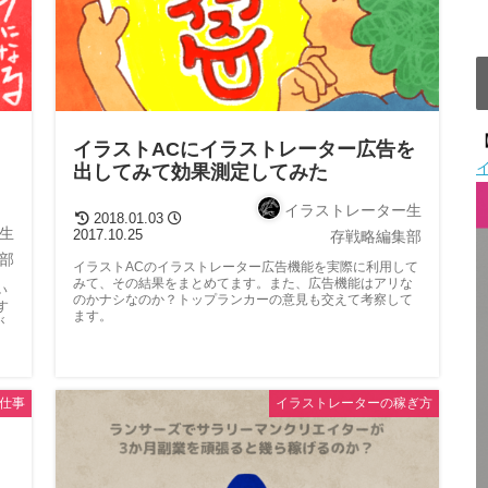
【
イラストACにイラストレーター広告を
出してみて効果測定してみた
イラストレーター生
2018.01.03
生
2017.10.25
存戦略編集部
部
イラストACのイラストレーター広告機能を実際に利用して
みて、その結果をまとめてます。また、広告機能はアリな
い
のかナシなのか？トップランカーの意見も交えて考察して
す
ます。
が
仕事
イラストレーターの稼ぎ方