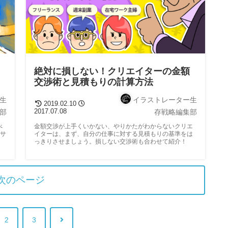
絶対に損しない！クリエイターの金額
交渉術と見積もりの計算方法
生
イラストレーター生
2019.02.10
2017.07.08
部
存戦略編集部
べ
金額交渉が上手くいかない、やりかたがわからないクリエ
ンサ
イターは、まず、自分の仕事に対する見積もりの基準をは
っきりさせましょう。損しない交渉術も合わせて紹介！
次のページ
2
3