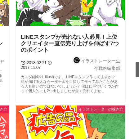
LINEスタンプが売れない人必見！上位
ン
クリエイター直伝売り上げを伸ばす7つ
のポイント
イラストレーター生
ヤ
2018.02.21
2017.11.07
存戦略編集部
す
る
カスダ(@ksd_illust)です。 LINEスタンプ作ってますか？
気
絵が描ける人なら一攫千金を目指して作ってみたことがあ
.
る人も多いのではないでしょうか？ 僕は仕事でいくつか作
って個人的にも2つ出しましたが全く売れてませ...
ぎ方
イラストレーターの稼ぎ方