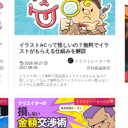
す
イラストACって怪しいの？無料でイラ
ストがもらえる仕組みを解説
生
イラストレーター生
2018.09.27
2017.08.04
部
存戦略編集部
帰
イラストACって無料で高品質なイラストがもらえるけど、
ま
怪しくない？なんで無料なの？イラストレーター怒らない
の？そんな疑問にお応えします。
ぎ方
イラストレーターの仕事