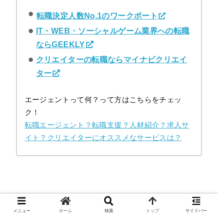
転職決定人数No.1のワークポート
IT・WEB・ソーシャルゲーム業界への転職
ならGEEKLY
クリエイターの転職ならマイナビクリエイ
ター
エージェントって何？って方はこちらをチェッ
ク！
転職エージェント？転職支援？人材紹介？求人サ
イト？クリエイターにオススメなサービスは？
メニュー
ホーム
検索
トップ
サイドバー
ネットの反応